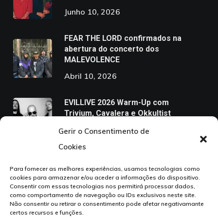
Junho 10, 2026
FEAR THE LORD confirmados na
abertura do concerto dos
MALEVOLENCE
Abril 10, 2026
EVILLIVE 2026 Warm-Up com
Trivium, Cavalera e Okkultist
Março 6, 2026
Gerir o Consentimento de
Cookies
Para fornecer as melhores experiências, usamos tecnologias como
cookies para armazenar e/ou aceder a informações do dispositivo.
Consentir com essas tecnologias nos permitirá processar dados,
como comportamento de navegação ou IDs exclusivos neste site.
Não consentir ou retirar o consentimento pode afetar negativamante
certos recursos e funções.