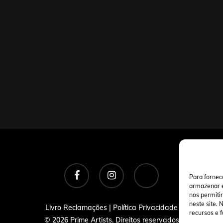
facebook
instagram
tiktok
Para fornec
armazenar e
nos permiti
neste site.
Livro Reclamações
|
Política Privacidade
recursos e 
© 2026 Prime Artists. Direitos reservados