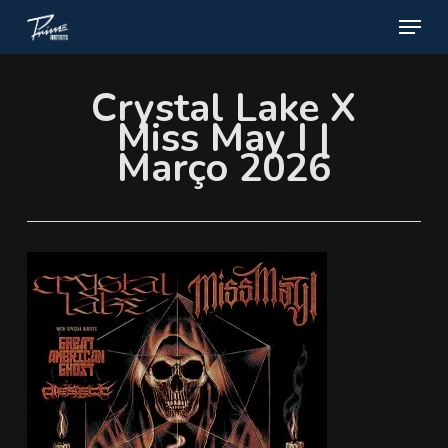
Menu
Skip
to
main
Crystal Lake X
content
Miss May I |
Março 2026