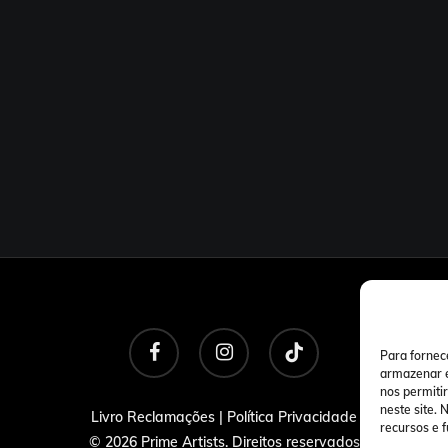
facebook
instagram
tiktok
Para fornec
armazenar e
nos permiti
neste site.
Livro Reclamações
|
Política Privacidade
recursos e 
© 2026 Prime Artists. Direitos reservados