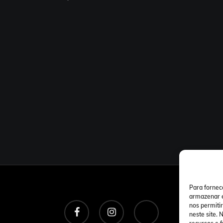
Para fornec
armazenar e
facebook
instagram
tiktok
nos permiti
neste site.