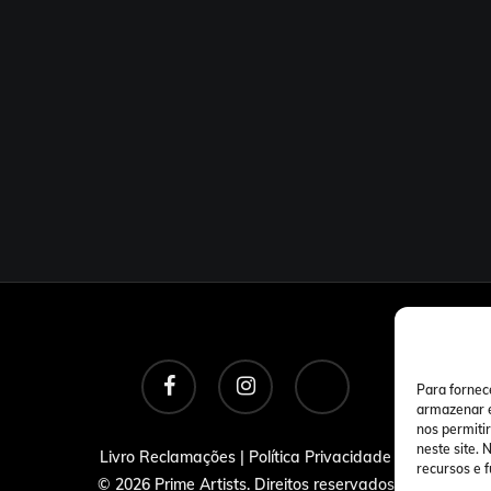
facebook
instagram
tiktok
Para fornec
armazenar e
nos permiti
neste site.
Livro Reclamações
|
Política Privacidade
recursos e 
© 2026 Prime Artists. Direitos reservados