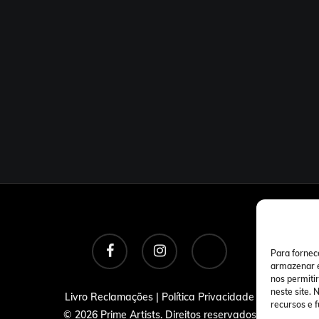
facebook
instagram
tiktok
Para fornec
armazenar e
nos permiti
neste site.
Livro Reclamações
|
Política Privacidade
recursos e 
© 2026 Prime Artists. Direitos reservados