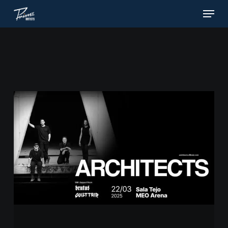
Menu
Skip
to
main
content