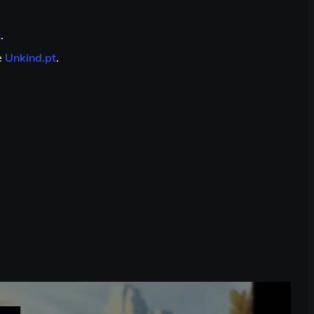
t
.
e
Unkind.pt
.